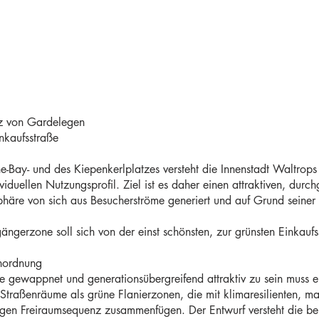
tz von Gardelegen
nkaufsstraße
-Bay- und des Kiepenkerlplatzes versteht die Innenstadt Waltrops 
duellen Nutzungsprofil. Ziel ist es daher einen attraktiven, durc
re von sich aus Besucherströme generiert und auf Grund seiner Fr
gängerzone soll sich von der einst schönsten, zur grünsten Einkauf
inordnung
e gewappnet und generationsübergreifend attraktiv zu sein muss e
e Straßenräume als grüne Flanierzonen, die mit klimaresilienten, ma
ltigen Freiraumsequenz zusammenfügen. Der Entwurf versteht die be