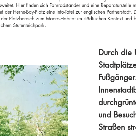
ausweitet. Hier finden sich Fahrradständer und eine Reparaturstel
er Herne-Bay-Platz eine Info-Tafel zur englischen Partnerstadt.
 der Platzbereich zum Macro-Habitat im städtischen Kontext und bil
ichem Stutenteichpark.
Durch die 
Stadtplätz
Fußgängerz
Innenstadt
durchgrünt
und Besuch
Straßen st