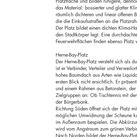
Platzfläche und bilden ruhigere, dennoc
das Material: bossierter und glatter Kl
räumlich dichteren und linear offenen
die die Einkaufsstraßen an die Platzr
Der Platz bildet einen dichten Klima-Ha
den Stadtkörper legt. Eine durchdachte
Feuerwehrflächen finden ebenso Platz 
Herne-Bay-Platz
Der Herne-Bay-Platz versteht sich als d
ist er Verbinder, Verteiler und Verweilo
hohes Baumdach aus Arten wie Liquidamb
ersten Blick nicht ersichtlich. Er präse
und einem Rahmen aus Betonstein, der 
Zielgruppen an: Ob Tischtennis mit de
der Bürgerbank.
Richtung Süden öffnet sich der Platz 
möglichen Umwidmung der Scheune kan
im Außenraum bespielen. Die Abkürzung
wird vom Angstraum zum grünen Verbi
Nach Norden bildet der Herne-Bay-Plat