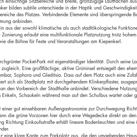
h einsichtige Sitzbereiche und breite, großzügige Laufflächen aus.
inker bilden subtile unterschiede in der Haptik und Geschwindigkeit
 Bereiche des Platzes. Verbindende Elemente sind überspringende 
ahmung anbinden.
in aus der sowohl klimatische als auch stadtökologische Funktione
 Zonierung erlaubt eine multifunktionale Platznutzung trotz hohem
wie die Bühne für Feste und Veranstaltungen am Kiepenkerl.
urchgrünter Pocket-Park mit eigenständiger Identität. Durch seine 
rt zugleich. Eine großflächige, aktive Grüninsel entsiegelt den ehe
ar, Sophora und Gleditsia. Dass auf dem Platz auch eine Zufahrt 
ntiert sich als Stadtplatz mit durchgehendem Klinkerpflaster, ausge
an den Vorbereich der Stadthalle anbindet. Verschiedene Nutzung
n Enkeln, Schaukeln während man auf den Schulbus wartet oder g
mit einer gut einsehbaren Außengastronomie zur Durchwegung Richt
n die grüne Vorzonen hier durch eine Wegedecke direkt an den 
 Richtung Einkaufsstraße erhält lineare Bodenleuchten und eine
nder.
z eine klare Kante zum Parkplatz aus, die den umgebenden Hausbl