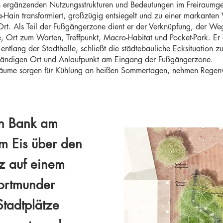
ch ergänzenden Nutzungsstrukturen und Bedeutungen im Freiraumgef
ma-Hain transformiert, großzügig entsiegelt und zu einer markant
rt. Als Teil der Fußgängerzone dient er der Verknüpfung, der We
, Ort zum Warten, Treffpunkt, Macro-Habitat und Pocket-Park. Er or
ntlang der Stadthalle, schließt die städtebauliche Ecksituation z
tändigen Ort und Anlaufpunkt am Eingang der Fußgängerzone.
räume sorgen für Kühlung an heißen Sommertagen, nehmen Regenw
gen Bank am
em Eis über den
tz auf einem
Dortmunder
Stadtplätze