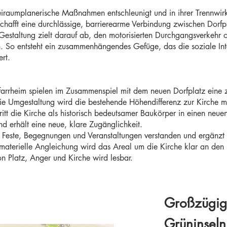
eiraumplanerische Maßnahmen entschleunigt und in ihrer Trennwirku
chafft eine durchlässige, barrierearme Verbindung zwischen Dor
Gestaltung zielt darauf ab, den motorisierten Durchgangsverkehr 
. So entsteht ein zusammenhängendes Gefüge, das die soziale Inte
ert.
arrheim spielen im Zusammenspiel mit dem neuen Dorfplatz eine ze
die Umgestaltung wird die bestehende Höhendifferenz zur Kirche mi
t die Kirche als historisch bedeutsamer Baukörper in einen neuen
nd erhält eine neue, klare Zugänglichkeit.
re Feste, Begegnungen und Veranstaltungen verstanden und ergänzt
d materielle Angleichung wird das Areal um die Kirche klar an den
 Platz, Anger und Kirche wird lesbar.
Großzügi
Grüninseln