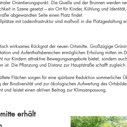
traler Orientierungspunkt. Die Quelle und der Brunnen werden neu 
hkeit in Szene gesetzt – ein Ort für Kinder, Kühlung und Identität
traße abgewandten Seite einen Platz findet.
llplätze mit Ladeinfrastruktur sind maßvoll in die Platzgestaltung
atisch wirksames Rückgrat der neuen Ortsmitte. Großzügige Grünin
tion und Aufenthaltsbereichen ermöglichen Erholung mitten im Dor
icht nur Kindern attraktive Bewegungsangebote bietet, sondern auch
n ist. Die Pflanzung und Distanz zur Hauptstraße schafft zugleich
ftete Flächen sorgen für eine spürbare Reduktion sommerlicher Üb
r Biodiversität und zur ökologischen Aufwertung des Ortsbildes
 und leistet einen aktiven Beitrag zur Klimaanpassung.
itte erhält
n,