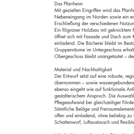
Das Pfarrheim
Mit gezielten Eingriffen wird das Pfar
Nebeneingang im Norden sowie ein erg
Erschließung der verschiedenen Nutzun
Ein filigraner Holzbau mit geknicktem 
öffnet sich mit Fassade und Dach zum 
einladend. Die Bücherei bleibt im Bes
Gruppenräume im Untergeschoss erhalt
Obergeschoss bleibt unangetastet – der
Material und Nachhaltigkeit
Der Entwurf setzt auf eine robuste, reg
übernommen – sowie wassergebundene W
ebenso eingeht wie auf funktionale An
gestalterischem Anspruch. Die Auswahl d
Pflegeaufwand bei gleichzeitiger Förde
Sämtliche Beläge und Freiraumelemente 
offen und einladend, ohne beliebig zu 
Schattenwurf, Luftaustausch und flexibl