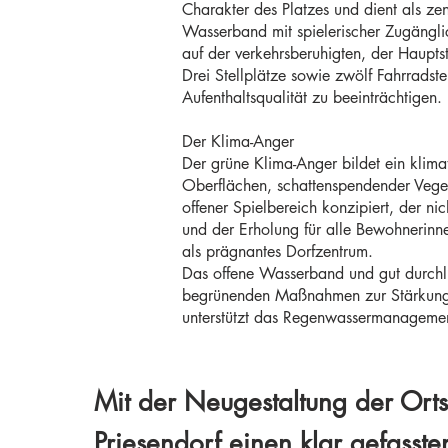
Charakter des Platzes und dient als zen
Wasserband mit spielerischer Zugänglic
auf der verkehrsberuhigten, der Haupts
Drei Stellplätze sowie zwölf Fahrradste
Aufenthaltsqualität zu beeinträchtigen.
Der Klima-Anger
Der grüne Klima-Anger bildet ein klim
Oberflächen, schattenspendender Vegeta
offener Spielbereich konzipiert, der n
und der Erholung für alle Bewohnerinne
als prägnantes Dorfzentrum.
Das offene Wasserband und gut durchlü
begrünenden Maßnahmen zur Stärkung de
unterstützt das Regenwassermanagement
Mit der Neugestaltung der Ortsm
Priesendorf einen klar gefasste