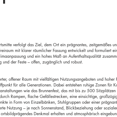
rtsmitte verfolgt das Ziel, dem Ort ein prägnantes, zeitgemäßes 
r Freiraum mit klarer räumlicher Fassung entwickelt und formuliert e
imaanpassung und ein hohes Maß an Aufenthaltsqualität zusammenf
g und der Feste – offen, zugänglich und robust.
rter, offener Raum mit vielfältigen Nutzungsangeboten und hoher Fle
effpunkt für alle Generationen. Dabei entstehen ruhige Zonen für
nstaltungen wie das Brunnenfest, das mit bis zu 500 Sitzplätzen sa
d durch Rampen, flache Gefällestrecken, eine einsichtige, großzü
nkte in Form von Einzelbänken, Stuhlgruppen oder einer prägnant
zierte Nutzung – je nach Sonnenstand, Blickbeziehung oder soziale
ortsbildprägendes Denkmal erhalten und atmosphärisch eingebund