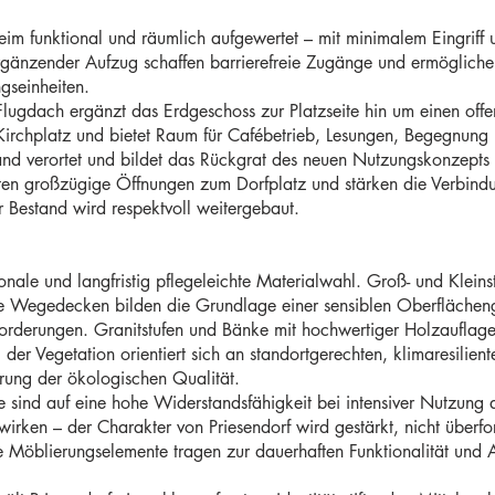
rheim funktional und räumlich aufgewertet – mit minimalem Eingrif
änzender Aufzug schaffen barrierefreie Zugänge und ermögliche
gseinheiten.
Flugdach ergänzt das Erdgeschoss zur Platzseite hin um einen offe
Kirchplatz und bietet Raum für Cafébetrieb, Lesungen, Begegnung 
tand verortet und bildet das Rückgrat des neuen Nutzungskonzept
en großzügige Öffnungen zum Dorfplatz und stärken die Verbind
 Bestand wird respektvoll weitergebaut.
ionale und langfristig pflegeleichte Materialwahl. Groß- und Kleins
egedecken bilden die Grundlage einer sensiblen Oberflächenges
forderungen. Granitstufen und Bänke mit hochwertiger Holzauflage
er Vegetation orientiert sich an standortgerechten, klimaresilien
rung der ökologischen Qualität.
sind auf eine hohe Widerstandsfähigkeit bei intensiver Nutzung a
wirken – der Charakter von Priesendorf wird gestärkt, nicht überf
e Möblierungselemente tragen zur dauerhaften Funktionalität und Au