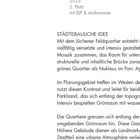
2023
2. Platz
mit BJP & studiomauer
STÄDTEBAULICHE IDEE
Mit dem Jüchener Feldquartier entsteht 
vielfältig vernetzte und intensiv gestal
Mosaik zusammen, das Raum für untersc
strukturelle und inhaltliche Brücke zw
grünes Quartier als Nukleus im Parc Ag
Im Planungsgebiet treffen im Westen d
nutzt diesen Kontrast und leitet für be
Parkband, das sich entlang der topogra
Intensiv bespielten Grünraum mit wasse
Die Quartiere grenzen sich entlang de
umgebenden Grünraum hin. Diese Gestal
Höhere Gebäude dienen als Landmarken
Stadtteil eine urbane Atmosphäre verl