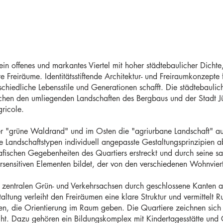
ein offenes und markantes Viertel mit hoher städtebaulicher Dichte
tete Freiräume. Identitätsstiftende Architektur- und Freiraumkonzep
hiedliche Lebensstile und Generationen schafft. Die städtebaulic
ischen den umliegenden Landschaften des Bergbaus und der Stadt Jü
ricole.
er "grüne Waldrand" und im Osten die "agriurbane Landschaft" au
ide Landschaftstypen individuell angepasste Gestaltungsprinzipien 
fischen Gegebenheiten des Quartiers erstreckt und durch seine sa
rsensitiven Elementen bildet, der von den verschiedenen Wohnvier
r zentralen Grün- und Verkehrsachsen durch geschlossene Kanten a
tung verleiht den Freiräumen eine klare Struktur und vermittelt 
, die Orientierung im Raum geben. Die Quartiere zeichnen sich
eiht. Dazu gehören ein Bildungskomplex mit Kindertagesstätte und