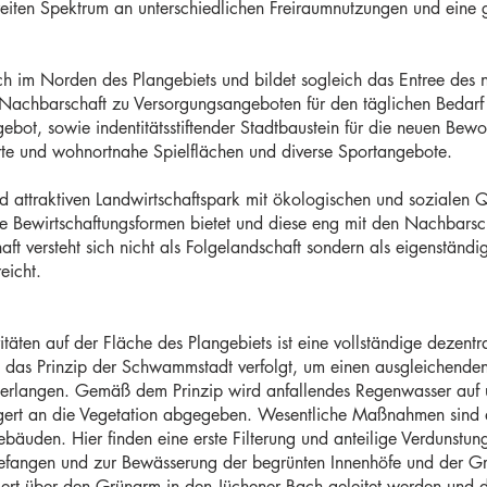
eiten Spektrum an unterschiedlichen Freiraumnutzungen und eine
ich im Norden des Plangebiets und bildet sogleich das Entree des n
r Nachbarschaft zu Versorgungsangeboten für den täglichen Bedarf 
gebot, sowie indentitätsstiftender Stadtbaustein für die neuen Be
rte und wohnortnahe Spielflächen und diverse Sportangebote.
und attraktiven Landwirtschaftspark mit ökologischen und sozialen Qu
e Bewirtschaftungsformen bietet und diese eng mit den Nachbarsch
ft versteht sich nicht als Folgelandschaft sondern als eigenständige
eicht.
äten auf der Fläche des Plangebiets ist eine vollständige dezent
das Prinzip der Schwammstadt verfolgt, um einen ausgleichenden 
erlangen. Gemäß dem Prinzip wird anfallendes Regenwasser auf 
gert an die Vegetation abgegeben. Wesentliche Maßnahmen sind d
äuden. Hier finden eine erste Filterung und anteilige Verdunstun
fgefangen und zur Bewässerung der begrünten Innenhöfe und der G
gert über den Grünarm in den Jüchener Bach geleitet werden und 