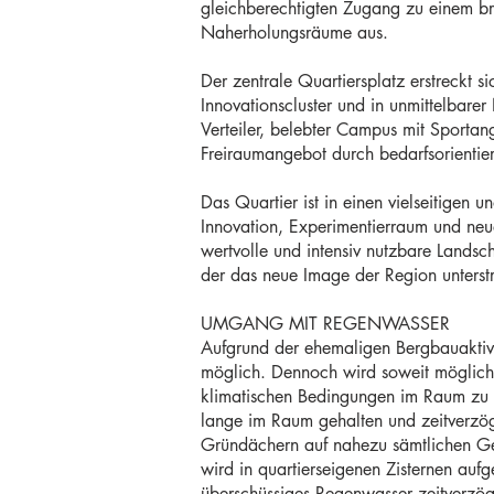
gleichberechtigten Zugang zu einem br
Naherholungsräume aus.
Der zentrale Quartiersplatz erstreckt s
Innovationscluster und in unmittelbare
Verteiler, belebter Campus mit Sportan
Freiraumangebot durch bedarfsorientie
Das Quartier ist in einen vielseitigen 
Innovation, Experimentierraum und neu
wertvolle und intensiv nutzbare Landscha
der das neue Image der Region unterstr
UMGANG MIT REGENWASSER
Aufgrund der ehemaligen Bergbauaktivit
möglich. Dennoch wird soweit möglich 
klimatischen Bedingungen im Raum zu 
lange im Raum gehalten und zeitverzö
Gründächern auf nahezu sämtlichen Geb
wird in quartierseigenen Zisternen au
überschüssiges Regenwasser zeitverzö