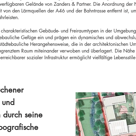
verfügbaren Gelände von Zanders & Partner. Die Anordnung der Nu
von den Lärmquellen der A46 und der Bahntrasse entfernt ist, um
rleisten.
on charakteristischen Gebäude- und Freiraumtypen in der Umgebung 
ädtebauliche Gefüge ein und prägen ein dynamisches und abwechslu
te städtebauliche Herangehensweise, die in der architektonischen U
begrenztem Raum miteinander verwoben und überlagert. Die Näh
ichbarer sozialer Infrastruktur ermöglicht vielfältige Lebensstile 
üchener
e und
 durch seine
pografische