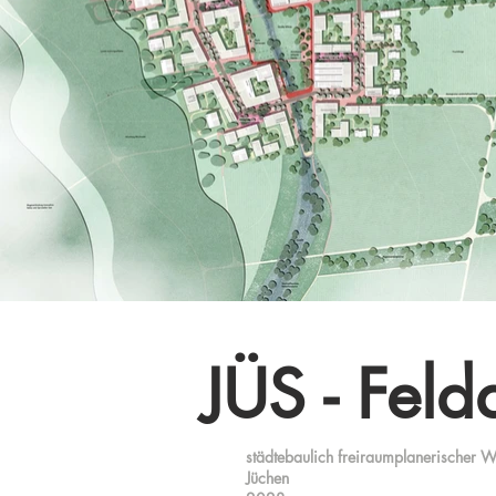
JÜS - Feld
städtebaulich freiraumplanerischer 
Jüchen