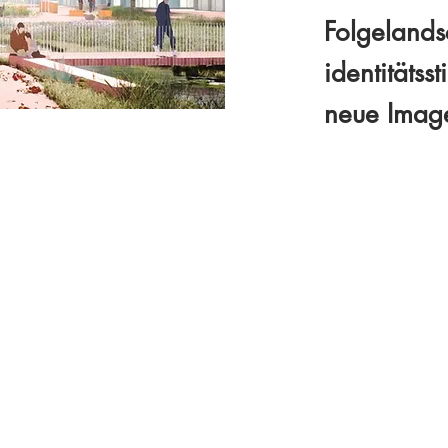
Folgelands
identitätss
neue Image