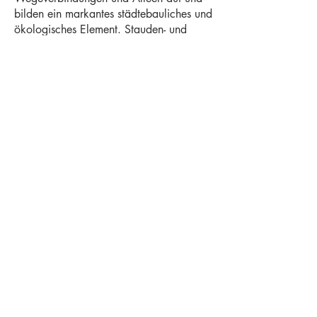
bilden ein markantes städtebauliches und
ökologisches Element. Stauden- und
Gräsermischungen aus trockenresistenten
sowie feuchtigkeitsverträglichen Arten
sorgen für eine dynamische
Jahreszeitenabfolge, die ökologisch
wertvoll als auch gestalterisch
ansprechend ist.
In den Uferbereichen des Herrenteichs
entstehen Feuchtbiotope und
unterschiedlich tiefengestaffelte
Wasserzonen mit einer differenzierten
Pflanzenauswahl. Neben Schutz und
Nahrungsangebote für Insekten und
Kleintiere hat die Zone eine
Filterwirkung. Extensiv gepflegte
Wiesenflächen ergänzen das Angebot
und schaffen zusätzlich eine
durchgängige ökologisch Vernetzung mit
den angrenzenden Freiräumen.